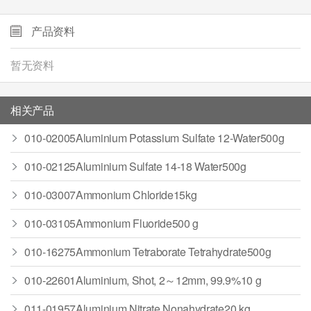
产品资料
暂无资料
相关产品
010-02005Aluminium Potassium Sulfate 12-Water500g
010-02125Aluminium Sulfate 14-18 Water500g
010-03007Ammonium Chloride15kg
010-03105Ammonium Fluoride500 g
010-16275Ammonium Tetraborate Tetrahydrate500g
010-22601Aluminium, Shot, 2～12mm, 99.9%10 g
011-01957Aluminium Nitrate Nonahydrate20 kg