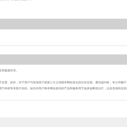
性和最新性等。
概不负责。此外，对于用户与其他用户或第三方之间因本网站发生的
任何交易、通讯或纠纷，本
公司概不
可用于科研等非医疗目的。如任何用户将本网站提供的产品和服务用
于临床诊断或治疗，以及其
他特定的