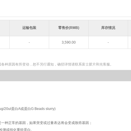
运输包装
零售价(RMB)
库存情况
-
3,590.00
-
因各种原因有所变动，恕不另行通知，确切详情请联系富士胶片和光客服。
0ul蛋白A或蛋白G Beads slurry)
因是一种正常的基因，如果突变或过量表达将会变成致癌基因；
用来检测或纯化重组蛋白。