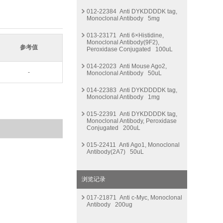
012-22384 Anti DYKDDDDK tag,
Monoclonal Antibody 5mg
013-23171 Anti 6×Histidine,
Monoclonal Antibody(9F2),
参考值
Peroxidase Conjugated 100uL
014-22023 Anti Mouse Ago2,
-
Monoclonal Antibody 50uL
014-22383 Anti DYKDDDDK tag,
Monoclonal Antibody 1mg
015-22391 Anti DYKDDDDK tag,
Monoclonal Antibody, Peroxidase
Conjugated 200uL
015-22411 Anti Ago1, Monoclonal
Antibody(2A7) 50uL
浏览记录
017-21871 Anti c-Myc, Monoclonal
Antibody 200ug