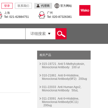
登录
联系我们
代理商
官方网站
上海
广州
Tel: 021-62884751
Tel: 020-87326381
详细搜索
相关产品
015-19721 Anti 5-Methylcytosin,
Monoclonal Antibody 100 ul
010-21861 Anti 6×Histidine,
Monoclonal Antibody(9F2) 200ug
011-22033 Anti Human Ago2,
Monoclonal Antibody 50uL
011-23091 Anti 6×Histidine,
Monoclonal Antibody(9C11)
200ug