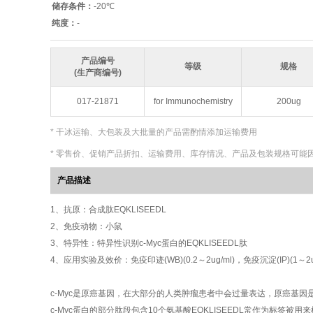
储存条件：
-20℃
纯度：
-
产品编号
等级
规格
(生产商编号)
017-21871
for Immunochemistry
200ug
* 干冰运输、大包装及大批量的产品需酌情添加运输费用
* 零售价、促销产品折扣、运输费用、库存情况、
产品及包装规格
可能
产品描述
1、抗原：合成肽EQKLISEEDL
2、免疫动物：小鼠
3、特异性：特异性识别c-Myc蛋白的EQKLISEEDL肽
4、应用实验及效价：免疫印迹(WB)(0.2～2ug/ml)，免疫沉淀(IP)(1～2ug/2
c-Myc是原癌基因，在大部分的人类肿瘤患者中会过量表达，原癌基
c-Myc蛋白的部分肽段包含10个氨基酸EQKLISEEDL常作为标签被