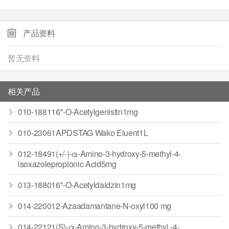
产品资料
暂无资料
相关产品
010-188116''-O-Acetylgenistin1mg
010-23061APDSTAG Wako Eluent1L
012-18491(+/-)-α-Amino-3-hydroxy-5-methyl-4-
isoxazolepropionic Acid5mg
013-188016''-O-Acetyldaidzin1mg
014-220012-Azaadamantane-N-oxyl100 mg
014-22121(S)-α-Amino-3-hydroxy-5-methyl -4-