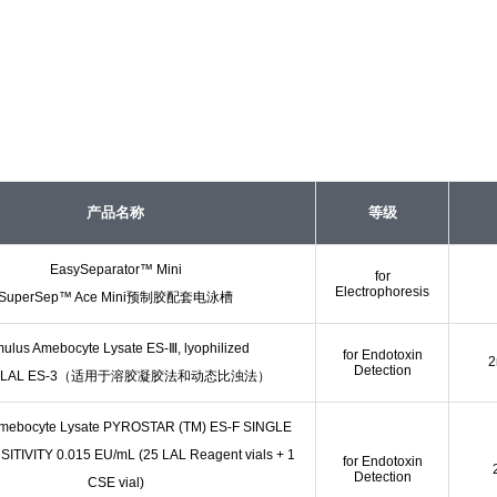
产品名称
等级
EasySeparator™ Mini
for
Electrophoresis
SuperSep™ Ace Mini预制胶配套电泳槽
mulus Amebocyte Lysate ES-Ⅲ, lyophilized
for Endotoxin
2
Detection
LAL ES-3（适用于溶胶凝胶法和动态比浊法）
Amebocyte Lysate PYROSTAR (TM) ES-F SINGLE
ITIVITY 0.015 EU/mL (25 LAL Reagent vials + 1
for Endotoxin
Detection
CSE vial)