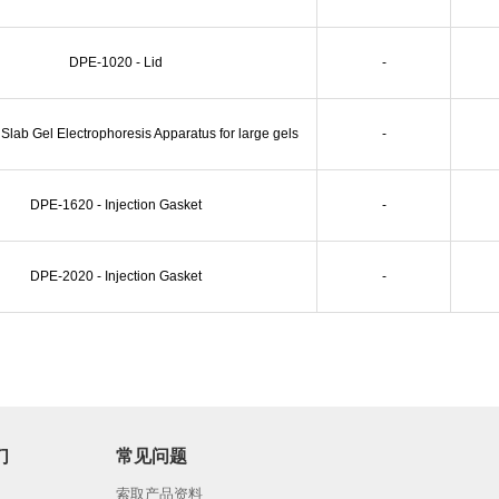
DPE-1020 - Lid
-
lab Gel Electrophoresis Apparatus for large gels
-
DPE-1620 - Injection Gasket
-
DPE-2020 - Injection Gasket
-
们
常见问题
索取产品资料