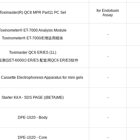
for Endotoxin
Toximaster(R) QC8 MPR Part11 PC Set
Assay
Toxinometer® ET-7000 Analysis Module
-
Toxinometer® ET-7000/E增设用模块
Toximaster QC6 ER/ES (1L)
-
仪ET-6000/J ER/ES 配套用QC6 ER/ES软件
assette Electrophoresis Apparatus for mini gels
-
Starter Kit A - SDS PAGE ((BETA)ME)
-
DPE-1020 - Body
-
DPE-1020 - Core
-