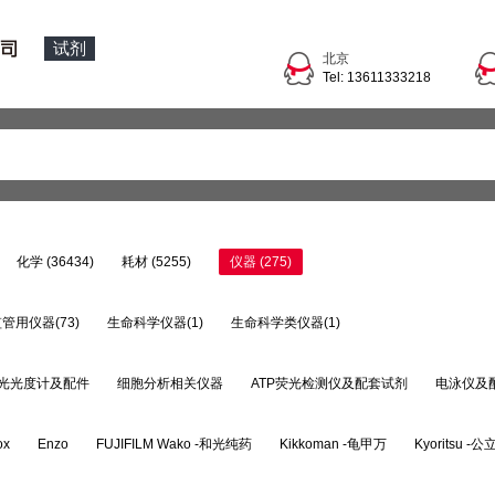
试剂
北京
Tel: 13611333218
化学 (36434)
耗材 (5255)
仪器 (275)
管用仪器(73)
生命科学仪器(1)
生命科学类仪器(1)
光光度计及配件
细胞分析相关仪器
ATP荧光检测仪及配套试剂
电泳仪及
ox
Enzo
FUJIFILM Wako -和光纯药
Kikkoman -龟甲万
Kyoritsu -
NKO -新光电子