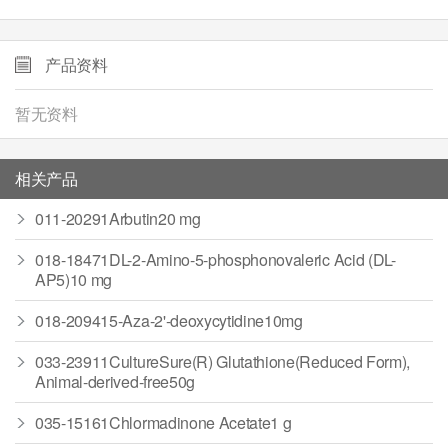
产品资料
暂无资料
相关产品
011-20291Arbutin20 mg
018-18471DL-2-Amino-5-phosphonovaleric Acid (DL-
AP5)10 mg
018-209415-Aza-2'-deoxycytidine10mg
033-23911CultureSure(R) Glutathione(Reduced Form),
Animal-derived-free50g
035-15161Chlormadinone Acetate1 g