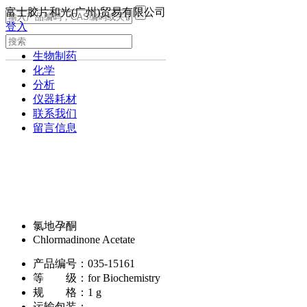
富士胶片和光(广州)贸易有限公司
登入
生命科学
生物制药
化学
分析
仪器耗材
联系我们
留言信息
氯地孕酮
Chlormadinone Acetate
产品编号：
035-15161
等 级：
for Biochemistry
规 格：
1 g
运输包装：
-