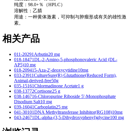
纯度：98.0+％（HPLC）
溶解性：乙腈
用途：一种黄体激素，可抑制与肿瘤形成有关的雄性激
素。
相关产品
011-20291Arbutin20 mg
018-18471DL-2-Amino-5-phosphonovaleric Acid (DL-
AP5)10 mg
018-209415-Aza-2'-deoxycytidine10mg
033-23911CultureSure(R) Glutathione(Reduced Form),
Animal-derived-free50g
035-15161Chlormadinone Acetate1 g
038-13772Cortisone25 g
038-146716-Chloropurine Riboside 5'-Monophosphate
Disodium Salt10 mg
039-16041Carboplatin25 mg
041-30101DNA Methyltransferase Inhibitor(RG108)10mg
043-24671DL-alpha-(3,5-Dihydroxyphenyl)glycine100 mg