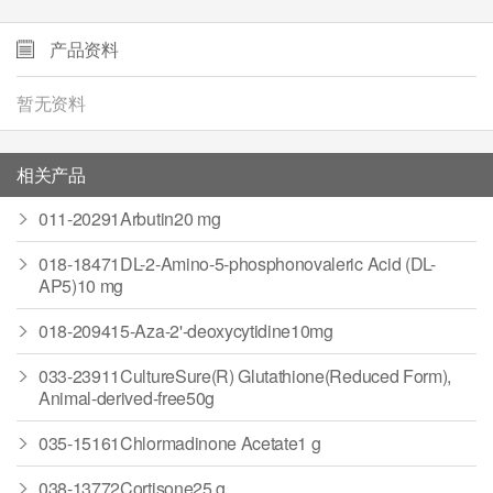
产品资料
暂无资料
相关产品
011-20291Arbutin20 mg
018-18471DL-2-Amino-5-phosphonovaleric Acid (DL-
AP5)10 mg
018-209415-Aza-2'-deoxycytidine10mg
033-23911CultureSure(R) Glutathione(Reduced Form),
Animal-derived-free50g
035-15161Chlormadinone Acetate1 g
038-13772Cortisone25 g