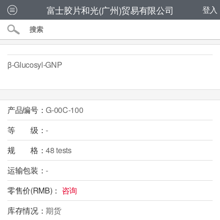
富士胶片和光(广州)贸易有限公司
登入
β-Glucosyl-GNP
产品编号：
G-00C-100
等 级：
-
规 格：
48 tests
运输包装：
-
零售价(RMB)：
咨询
库存情况：
期货