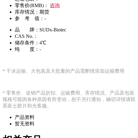
零售价(RMB)：
咨询
库存情况：
期货
参 考 值：
-
品 牌：
SUDx-Biotec
CAS No.：
储存条件：
4℃
纯 度：
-
* 干冰运输、大包装及大批量的产品需酌情添加运输费用
* 零售价、促销产品折扣、运输费用、库存情况、
产品及包装
规格
可能因各种原因有所变动，恕不另行通知，确切详情请联
系富士胶片和光客服。
产品资料
暂无资料