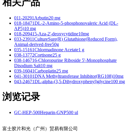
相关产品
011-20291Arbutin20 mg
018-18471DL-2-Amino-5-phosphonovaleric Acid (DL-
AP5)10 mg
018-209415-Aza-2'-deoxycytidine10mg
033-23911CultureSure(R) Glutathione(Reduced Form),
Animal-derived-free50g
035-15161Chlormadinone Acetate1 g
038-13772Cortisone25 g
038-146716-Chloropurine Riboside 5'-Monophosphate
Disodium Salt10 mg
039-16041Carboplatin25 mg
041-30101DNA Methyltransferase Inhibitor(RG108)10mg
043-24671DL-alpha-(3,5-Dihydroxyphenyl)glycine100 mg
浏览记录
GC-HEP-500Heparin-GNP500 ul
富士胶片和光（广州）贸易有限公司