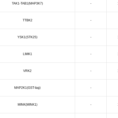
TAK1-TAB1(MAP3K7)
-
TTBK2
-
YSK1(STK25)
-
LIMK1
-
VRK2
-
MAP2K1(GST-tag)
-
MINK(MINK1)
-