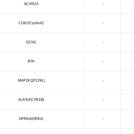
ACVR2A
-
CDK2/CyclinA2
-
GCN2
-
BTK
-
MAP2K1[F129L]
-
ALK4(ACVR1B)
-
GPRK4(GRK4)
-