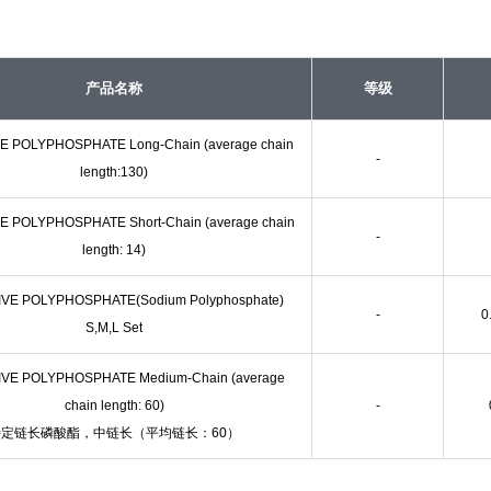
产品名称
等级
E POLYPHOSPHATE Long-Chain (average chain
-
length:130)
 POLYPHOSPHATE Short-Chain (average chain
-
length: 14)
VE POLYPHOSPHATE(Sodium Polyphosphate)
-
0
S,M,L Set
VE POLYPHOSPHATE Medium-Chain (average
chain length: 60)
-
特定链长磷酸酯，中链长（平均链长：60）